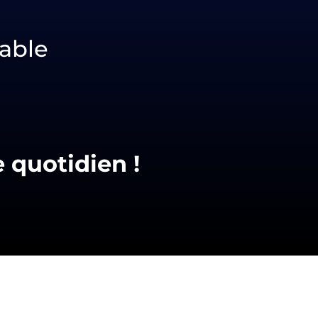
able
e
quotidien !