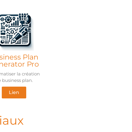
siness Plan
nerator Pro
atiser la création
 business plan.
Lien
iaux