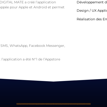
 DIGITAL MATE a créé l’application
Développement de 
veloppée pour Apple et Android et permet
Design / UX Appli
Réalisation des E
e : SMS, WhatsApp, Facebook Messenger,
l’application a été N°1 de l’Appstore