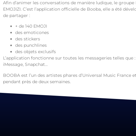
Afin d’animer les conversations de manière ludique, le groupe
EMOJIZI. C’est l’application officielle de Booba, elle a été dé
de partager :
+ de 140 EMOJI
des emoticones
des stickers
des punchlines
des objets exclusifs
L’application fonctionne sur toutes les messageries telles qu
iMessage, Snapchat…
BOOBA est l’un des artistes phares d’Universal Music France et 
pendant près de deux semaines.