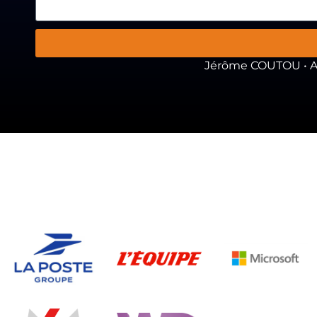
Jérôme COUTOU • As