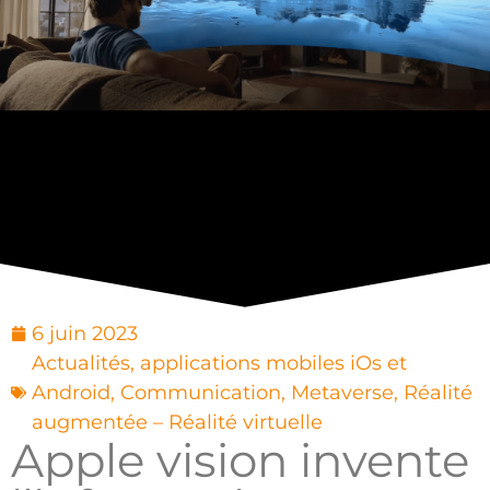
6 juin 2023
Actualités
,
applications mobiles iOs et
Android
,
Communication
,
Metaverse
,
Réalité
augmentée – Réalité virtuelle
Apple vision invente